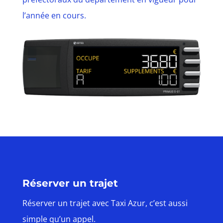
l’année en cours.
Réserver un trajet
Réserver un trajet avec Taxi Azur, c’est aussi
simple qu’un appel.